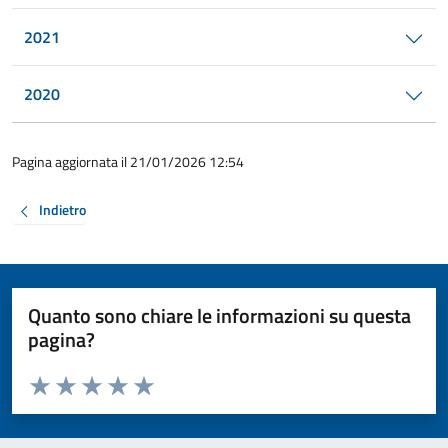
2021
2020
Pagina aggiornata il 21/01/2026 12:54
Indietro
Quanto sono chiare le informazioni su questa
pagina?
Valuta da 1 a 5 stelle la pagina
Valuta 1 stelle su 5
Valuta 2 stelle su 5
Valuta 3 stelle su 5
Valuta 4 stelle su 5
Valuta 5 stelle su 5