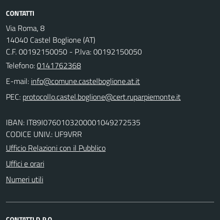
CONTATTI
Via Roma, 8
14040 Castel Boglione (AT)
C.F. 00192150050 - P.Iva: 00192150050
Telefono:
0141762368
E-mail:
PEC:
IBAN: IT89I0760103200001049272535
CODICE UNIV.: UF9VRR
Ufficio Relazioni con il Pubblico
Uffici e orari
Numeri utili
CONTATTI D.P.O.