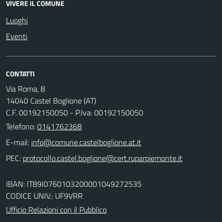
VIVERE IL COMUNE
Luoghi
Eventi
CONTATTI
Via Roma, 8
14040 Castel Boglione (AT)
C.F. 00192150050 - P.Iva: 00192150050
Telefono:
0141762368
E-mail:
PEC:
IBAN: IT89I0760103200001049272535
CODICE UNIV.: UF9VRR
Ufficio Relazioni con il Pubblico