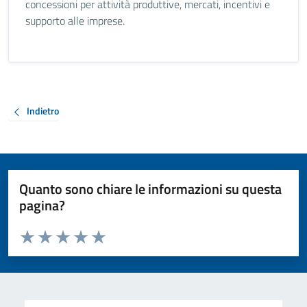
concessioni per attività produttive, mercati, incentivi e
supporto alle imprese.
Indietro
Quanto sono chiare le informazioni su questa
pagina?
Valuta da 1 a 5 stelle la pagina
Valuta 1 stelle su 5
Valuta 2 stelle su 5
Valuta 3 stelle su 5
Valuta 4 stelle su 5
Valuta 5 stelle su 5