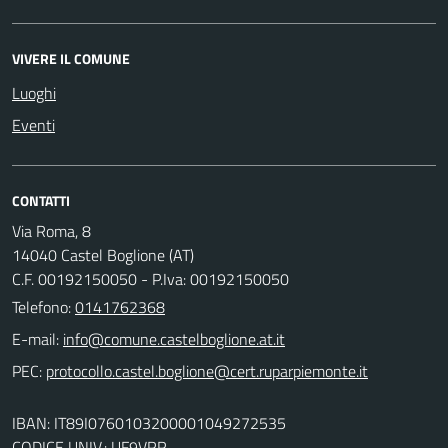
VIVERE IL COMUNE
Luoghi
Eventi
CONTATTI
Via Roma, 8
14040 Castel Boglione (AT)
C.F. 00192150050 - P.Iva: 00192150050
Telefono:
0141762368
E-mail:
PEC:
IBAN: IT89I0760103200001049272535
CODICE UNIV.: UF9VRR