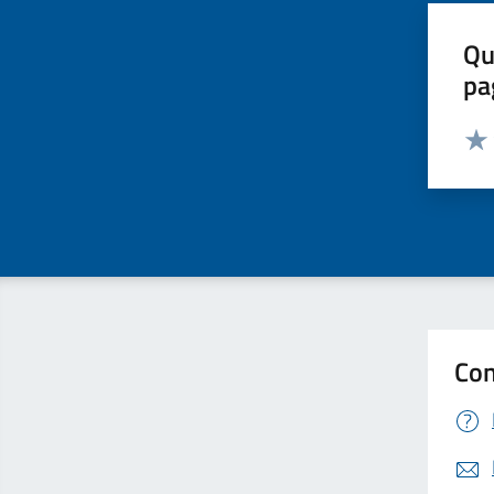
Qu
pa
Valut
Valu
Con