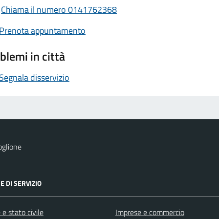
Chiama il numero 0141762368
Prenota appuntamento
blemi in città
Segnala disservizio
oglione
E DI SERVIZIO
e stato civile
Imprese e commercio