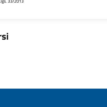
d.lgs. 33/2013
rsi