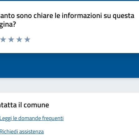
anto sono chiare le informazioni su questa
gina?
a da 1 a 5 stelle la pagina
ta 1 stelle su 5
Valuta 2 stelle su 5
Valuta 3 stelle su 5
Valuta 4 stelle su 5
Valuta 5 stelle su 5
tatta il comune
Leggi le domande frequenti
Richiedi assistenza