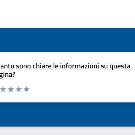
anto sono chiare le informazioni su questa
gina?
a da 1 a 5 stelle la pagina
ta 1 stelle su 5
Valuta 2 stelle su 5
Valuta 3 stelle su 5
Valuta 4 stelle su 5
Valuta 5 stelle su 5