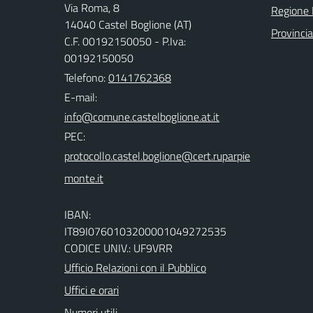
Via Roma, 8
Regione
14040 Castel Boglione (AT)
Provincia
C.F. 00192150050 - P.Iva:
00192150050
Telefono:
0141762368
E-mail:
PEC:
IBAN:
IT89I0760103200001049272535
CODICE UNIV.: UF9VRR
Ufficio Relazioni con il Pubblico
Uffici e orari
Numeri utili