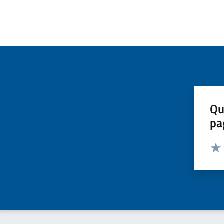
Qu
pa
Valut
Valu